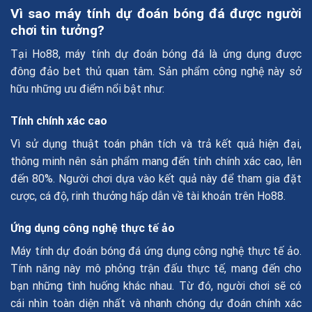
Vì sao máy tính dự đoán bóng đá được người
chơi tin tưởng?
Tại Ho88, máy tính dự đoán bóng đá là ứng dụng được
đông đảo bet thủ quan tâm. Sản phẩm công nghệ này sở
hữu những ưu điểm nổi bật như:
Tính chính xác cao
Vì sử dụng thuật toán phân tích và trả kết quả hiện đại,
thông minh nên sản phẩm mang đến tính chính xác cao, lên
đến 80%. Người chơi dựa vào kết quả này để tham gia đặt
cược, cá độ, rinh thưởng hấp dẫn về tài khoản trên Ho88.
Ứng dụng công nghệ thực tế ảo
Máy tính dự đoán bóng đá ứng dụng công nghệ thực tế ảo.
Tính năng này mô phỏng trận đấu thực tế, mang đến cho
bạn những tình huống khác nhau. Từ đó, người chơi sẽ có
cái nhìn toàn diện nhất và nhanh chóng dự đoán chính xác