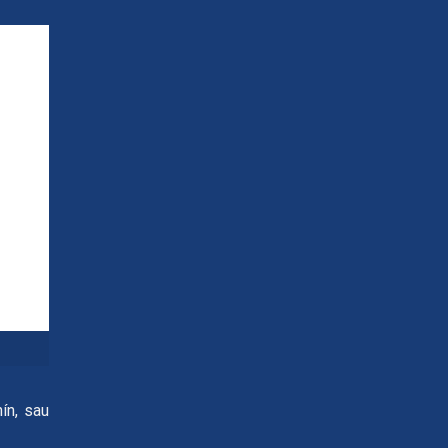
ín, sau