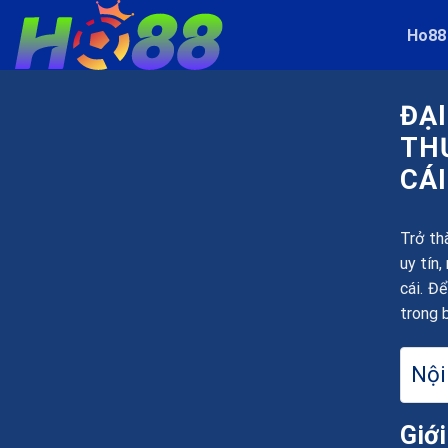
Chuyển
Ho88
đến
nội
dung
ĐẠ
TH
CÁI
Trở th
uy tín
cái. Để
trong b
Nội
Giới