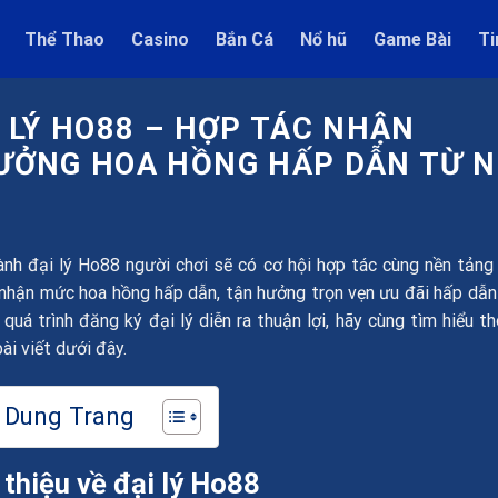
Thể Thao
Casino
Bắn Cá
Nổ hũ
Game Bài
Ti
I LÝ HO88 – HỢP TÁC NHẬN
ƯỞNG HOA HỒNG HẤP DẪN TỪ 
ành đại lý Ho88 người chơi sẽ có cơ hội hợp tác cùng nền tảng g
, nhận mức hoa hồng hấp dẫn, tận hưởng trọn vẹn ưu đãi hấp dẫn
 quá trình đăng ký đại lý diễn ra thuận lợi, hãy cùng tìm hiểu t
ài viết dưới đây.
 Dung Trang
 thiệu về đại lý Ho88