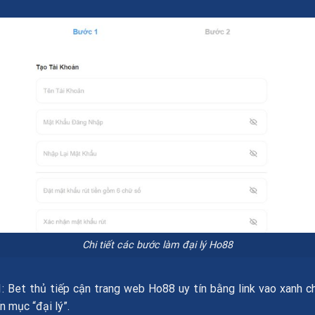
Chi tiết các bước làm đại lý Ho88
: Bet thủ tiếp cận trang web Ho88 uy tín bằng link vao xanh ch
n mục “đại lý”.