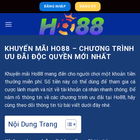
Chuyển
ĐĂNG NHẬP
ĐĂNG KÝ
đến
nội
dung
KHUYẾN MÃI HO88 – CHƯƠNG TRÌNH
ƯU ĐÃI ĐỘC QUYỀN MỚI NHẤT
Khuyến mãi Ho88 mang đến cho người chơi một khoản tiền
thưởng miễn phí. Số tiền này có thể dùng để tham gia cá
cược lành mạnh và rút về tài khoản cá nhân nhanh chóng. Để
nắm rõ thông tin về các chương trình ưu đãi tại Ho88, hãy
cùng theo dõi thông tin từ bài viết dưới đây nhé.
Nội Dung Trang