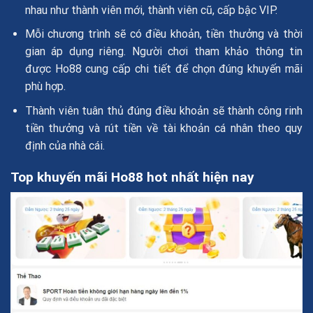
nhau như thành viên mới, thành viên cũ, cấp bậc VIP.
Mỗi chương trình sẽ có điều khoản, tiền thưởng và thời
gian áp dụng riêng. Người chơi tham khảo thông tin
được Ho88 cung cấp chi tiết để chọn đúng khuyến mãi
phù hợp.
Thành viên tuân thủ đúng điều khoản sẽ thành công rinh
tiền thưởng và rút tiền về tài khoản cá nhân theo quy
định của nhà cái.
Top khuyến mãi Ho88 hot nhất hiện nay