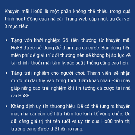
Khuyến mãi Ho88 là một phần không thể thiếu trong quá
trình hoạt động của nhà cái. Trang web cập nhật ưu đãi với
3 mục tiêu:
Tặng vốn khởi nghiệp: Số tiền thưởng từ khuyến mãi
Ho88 được sử dụng để tham gia cá cược. Bạn dùng tiền
miễn phí để giải trí đổi thưởng nên sẽ không bị áp lực về
tài chính, thoải mái tâm lý, xác suất thắng cũng cao hơn.
Tăng trải nghiệm cho người chơi: Thành viên sẽ nhận
được ưu đãi tuỳ vào từng thời điểm khác nhau. Điều này
giúp nâng cao trải nghiệm khi tin tưởng cá cược tại nhà
cái Ho88.
Khẳng định uy tín thương hiệu: Để có thể tung ra khuyến
mãi, nhà cái cần sở hữu tiềm lực kinh tế vững chắc. Ưu
đãi càng giá trị thì tên tuổi và uy tín của Ho88 trên thị
trường càng được thể hiện rõ ràng.