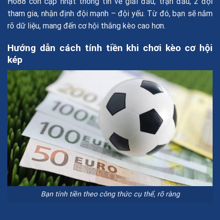
Ho88 còn cập nhật thông tin về giải đấu, trận đấu, 2 đội
tham gia, nhận định đội mạnh – đội yếu. Từ đó, bạn sẽ nắm
rõ dữ liệu, mang đến cơ hội thắng kèo cao hơn.
Hướng dẫn cách tính tiền khi chơi kèo cơ hội
kép
Bạn tính tiền theo công thức cụ thể, rõ ràng