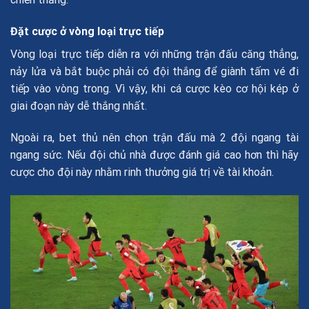
Đặt cược ở vòng loại trực tiếp
Vòng loại trực tiếp diễn ra với những trận đấu căng thẳng,
nảy lửa và bắt buộc phải có đội thắng để giành tấm vé đi
tiếp vào vòng trong. Vì vậy, khi cá cược kèo cơ hội kép ở
giai đoạn này dễ thắng nhất.
Ngoài ra, bet thủ nên chọn trận đấu mà 2 đội ngang tài
ngang sức. Nếu đội chủ nhà được đánh giá cao hơn thì hãy
cược cho đội này nhằm rinh thưởng giá trị về tài khoản.