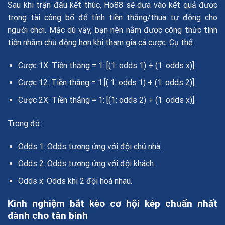
Sau khi trận đấu kết thúc, Ho88 sẽ dựa vào kết quả được
trọng tài công bố để tính tiền thắng/thua tự động cho
người chơi. Mặc dù vậy, bạn nên nắm được công thức tính
tiền nhằm chủ động hơn khi tham gia cá cược. Cụ thể:
Cược 1X: Tiền thắng = 1: [(1: odds 1) + (1: odds x)].
Cược 12: Tiền thắng = 1:[( 1: odds 1) + (1: odds 2)].
Cược 2X: Tiền thắng = 1: [(1: odds 2) + (1: odds x)].
Trong đó:
Odds 1: Odds tương ứng với đội chủ nhà.
Odds 2: Odds tương ứng với đội khách.
Odds x: Odds khi 2 đội hoà nhau.
Kinh nghiệm bắt kèo cơ hội kép chuẩn nhất
dành cho tân binh