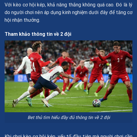
Với kèo cơ hội kép, khả năng thắng không quá cao. Đó là lý
do người chơi nên áp dụng kinh nghiệm dưới đây để tăng cơ
hội nhận thưởng.
Tham khảo thông tin về 2 đội
Bet thủ tìm hiểu đầy đủ thông tin về 2 đội
Khi chơi kèo cơ hội kép, yếu tố đầu tiên mà người chơi cần