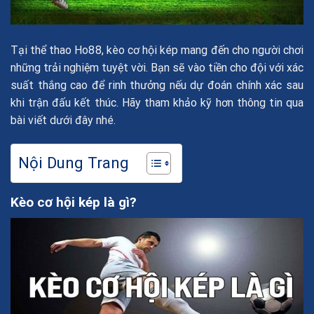
Tại thể thao Ho88, kèo cơ hội kép mang đến cho người chơi
những trải nghiệm tuyệt vời. Bạn sẽ vào tiền cho đội với xác
suất thắng cao để rinh thưởng nếu dự đoán chính xác sau
khi trận đấu kết thúc. Hãy tham khảo kỹ hơn thông tin qua
bài viết dưới đây nhé.
Nội Dung Trang
Kèo cơ hội kép là gì?