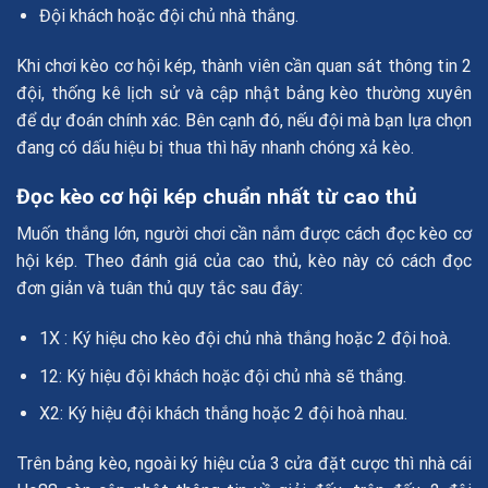
Đội khách hoặc đội chủ nhà thắng.
Khi chơi kèo cơ hội kép, thành viên cần quan sát thông tin 2
đội, thống kê lịch sử và cập nhật bảng kèo thường xuyên
để dự đoán chính xác. Bên cạnh đó, nếu đội mà bạn lựa chọn
đang có dấu hiệu bị thua thì hãy nhanh chóng xả kèo.
Đọc kèo cơ hội kép chuẩn nhất từ cao thủ
Muốn thắng lớn, người chơi cần nắm được cách đọc kèo cơ
hội kép. Theo đánh giá của cao thủ, kèo này có cách đọc
đơn giản và tuân thủ quy tắc sau đây:
1X : Ký hiệu cho kèo đội chủ nhà thắng hoặc 2 đội hoà.
12: Ký hiệu đội khách hoặc đội chủ nhà sẽ thắng.
X2: Ký hiệu đội khách thắng hoặc 2 đội hoà nhau.
Trên bảng kèo, ngoài ký hiệu của 3 cửa đặt cược thì nhà cái